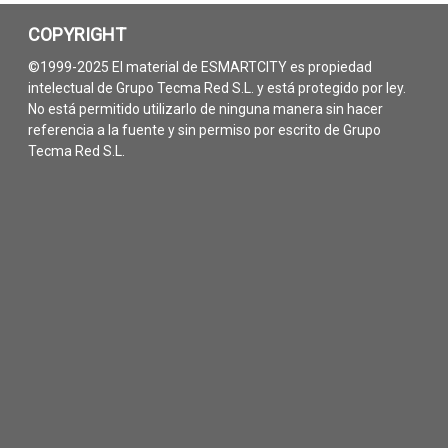
COPYRIGHT
©1999-2025 El material de ESMARTCITY es propiedad
intelectual de Grupo Tecma Red S.L. y está protegido por ley.
No está permitido utilizarlo de ninguna manera sin hacer
referencia a la fuente y sin permiso por escrito de Grupo
Tecma Red S.L.