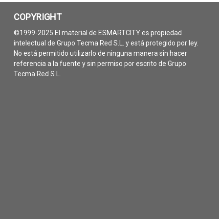
COPYRIGHT
©1999-2025 El material de ESMARTCITY es propiedad
intelectual de Grupo Tecma Red S.L. y está protegido por ley.
No está permitido utilizarlo de ninguna manera sin hacer
referencia a la fuente y sin permiso por escrito de Grupo
Tecma Red S.L.