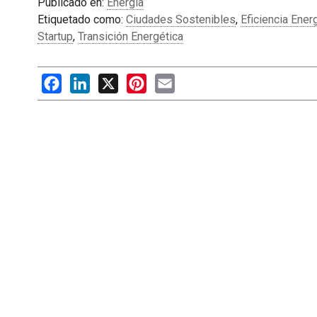
Publicado en:
Energía
Etiquetado como:
Ciudades Sostenibles
,
Eficiencia Ener
Startup
,
Transición Energética
Facebook
LinkedIn
X
Pinterest
Email