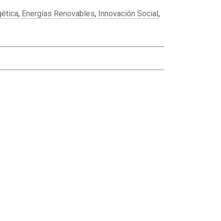
gética
,
Energías Renovables
,
Innovación Social
,