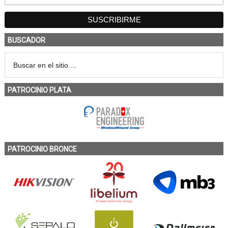
BUSCADOR
PATROCINIO PLATA
PATROCINIO BRONCE