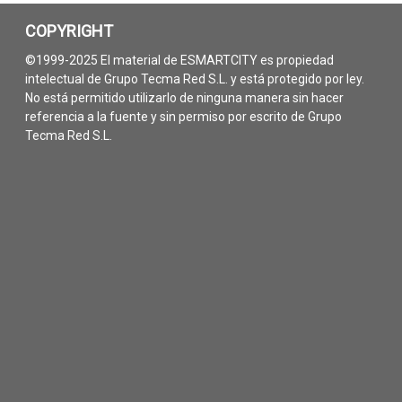
COPYRIGHT
©1999-2025 El material de ESMARTCITY es propiedad
intelectual de Grupo Tecma Red S.L. y está protegido por ley.
No está permitido utilizarlo de ninguna manera sin hacer
referencia a la fuente y sin permiso por escrito de Grupo
Tecma Red S.L.