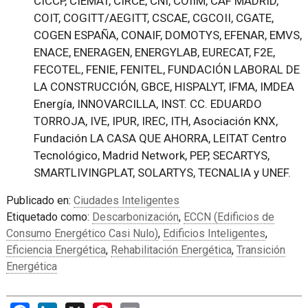
CICCP, CIEMAT, CIRCE, CNI, COIIM, CAF MADRID,
COIT, COGITT/AEGITT, CSCAE, CGCOII, CGATE,
COGEN ESPAÑA, CONAIF, DOMOTYS, EFENAR, EMVS,
ENACE, ENERAGEN, ENERGYLAB, EURECAT, F2E,
FECOTEL, FENIE, FENITEL, FUNDACIÓN LABORAL DE
LA CONSTRUCCIÓN, GBCE, HISPALYT, IFMA, IMDEA
Energía, INNOVARCILLA, INST. CC. EDUARDO
TORROJA, IVE, IPUR, IREC, ITH, Asociación KNX,
Fundación LA CASA QUE AHORRA, LEITAT Centro
Tecnológico, Madrid Network, PEP, SECARTYS,
SMARTLIVINGPLAT, SOLARTYS, TECNALIA y UNEF.
Publicado en:
Ciudades Inteligentes
Etiquetado como:
Descarbonización
,
ECCN (Edificios de
Consumo Energético Casi Nulo)
,
Edificios Inteligentes
,
Eficiencia Energética
,
Rehabilitación Energética
,
Transición
Energética