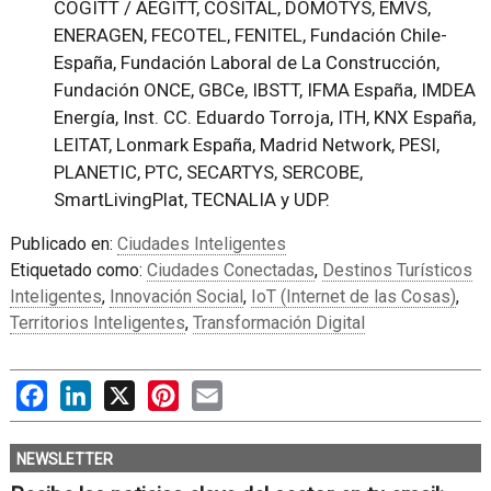
COGITT / AEGITT, COSITAL, DOMOTYS, EMVS,
ENERAGEN, FECOTEL, FENITEL, Fundación Chile-
España, Fundación Laboral de La Construcción,
Fundación ONCE, GBCe, IBSTT, IFMA España, IMDEA
Energía, Inst. CC. Eduardo Torroja, ITH, KNX España,
LEITAT, Lonmark España, Madrid Network, PESI,
PLANETIC, PTC, SECARTYS, SERCOBE,
SmartLivingPlat, TECNALIA y UDP.
Publicado en:
Ciudades Inteligentes
Etiquetado como:
Ciudades Conectadas
,
Destinos Turísticos
Inteligentes
,
Innovación Social
,
IoT (Internet de las Cosas)
,
Territorios Inteligentes
,
Transformación Digital
Facebook
LinkedIn
X
Pinterest
Email
NEWSLETTER