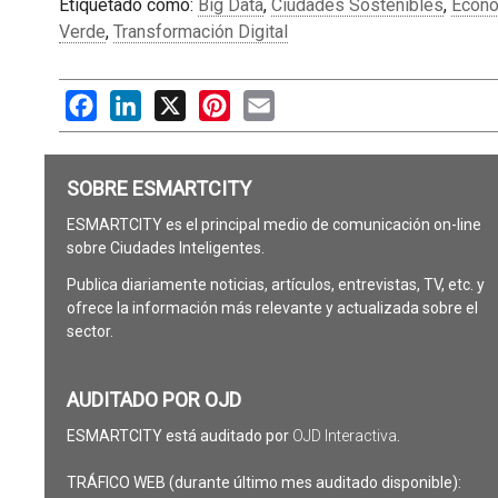
Etiquetado como:
Big Data
,
Ciudades Sostenibles
,
Econo
Verde
,
Transformación Digital
Facebook
LinkedIn
X
Pinterest
Email
SOBRE ESMARTCITY
ESMARTCITY es el principal medio de comunicación on-line
sobre Ciudades Inteligentes.
Publica diariamente noticias, artículos, entrevistas, TV, etc. y
ofrece la información más relevante y actualizada sobre el
sector.
AUDITADO POR OJD
ESMARTCITY está auditado por
OJD Interactiva
.
TRÁFICO WEB (durante último mes auditado disponible):