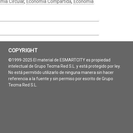
mía Circular
,
Economía Compartida
,
Economía
COPYRIGHT
©1999-2025 El material de ESMARTCITY es propiedad
intelectual de Grupo Tecma Red S.L. y está protegido por ley.
No está permitido utilizarlo de ninguna manera sin hacer
referencia a la fuente y sin permiso por escrito de Grupo
Tecma Red S.L.