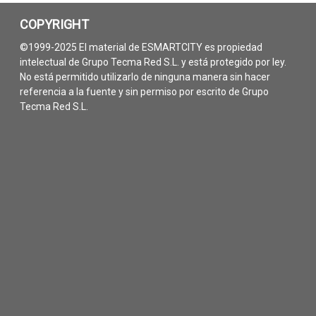
COPYRIGHT
©1999-2025 El material de ESMARTCITY es propiedad
intelectual de Grupo Tecma Red S.L. y está protegido por ley.
No está permitido utilizarlo de ninguna manera sin hacer
referencia a la fuente y sin permiso por escrito de Grupo
Tecma Red S.L.