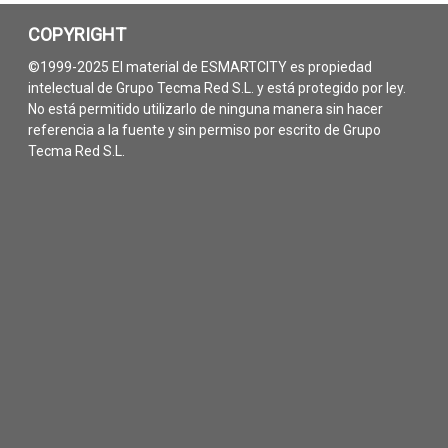
COPYRIGHT
©1999-2025 El material de ESMARTCITY es propiedad
intelectual de Grupo Tecma Red S.L. y está protegido por ley.
No está permitido utilizarlo de ninguna manera sin hacer
referencia a la fuente y sin permiso por escrito de Grupo
Tecma Red S.L.