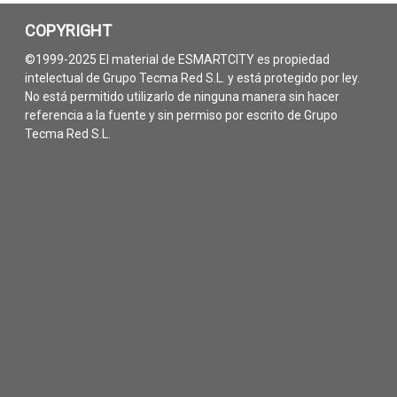
COPYRIGHT
©1999-2025 El material de ESMARTCITY es propiedad
intelectual de Grupo Tecma Red S.L. y está protegido por ley.
No está permitido utilizarlo de ninguna manera sin hacer
referencia a la fuente y sin permiso por escrito de Grupo
Tecma Red S.L.