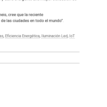
eis, cree que la reciente
a de las ciudades en todo el mundo
.
as
,
Eficiencia Energética
,
Iluminación Led
,
IoT