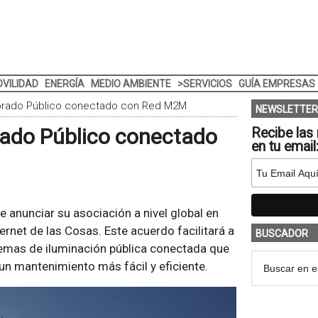
VILIDAD
ENERGÍA
MEDIO AMBIENTE
>SERVICIOS
GUÍA EMPRESAS
umbrado Público conectado con Red M2M
NEWSLETTER
rado Público conectado
Recibe las 
en tu email
 anunciar su asociación a nivel global en
ernet de las Cosas. Este acuerdo facilitará a
BUSCADOR
emas de iluminación pública conectada que
un mantenimiento más fácil y eficiente.