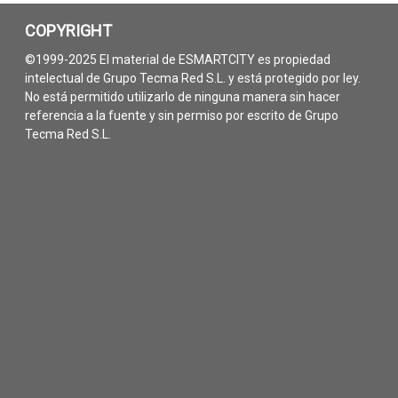
COPYRIGHT
©1999-2025 El material de ESMARTCITY es propiedad
intelectual de Grupo Tecma Red S.L. y está protegido por ley.
No está permitido utilizarlo de ninguna manera sin hacer
referencia a la fuente y sin permiso por escrito de Grupo
Tecma Red S.L.