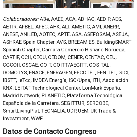
Colaboradores:
A3e, AAEE, ACA, ADHAC, AEDIP, AES,
AETIR, AFBEL, AFEC, AHK, ALI, AMETIC, AMI, ANERR,
ANESE, ANILED, AOTEC, APTE, ASA, ASEFOSAM, ASEJA,
ASHRAE Spain Chapter, AVS, BREEAM ES, BuildingSMART
Spanish Chapter, Cámara Comercio Hispano Noruega,
CARTIF, CCII, CECU, CEDOM, CENER, CENTAC, CEU,
CGCOII, CSCAE, COIT, COITT/AEGITT, COSITAL,
DOMOTYS, ENACE, ENERAGEN, FECOTEL, FENITEL, GICI,
IBSTT, IeTcc, IMDEA Energía, ISC/Upna, ITH, Asociación
KNX, LEITAT Technological Center, LonMark España,
Madrid Network, PLANETIC, Plataforma Tecnológica
Española de la Carretera, SEGITTUR, SERCOBE,
SmartLivingPlat, TECNALIA, UDP, UEM, UK Trade &
Investment, WWF.
Datos de Contacto Congreso