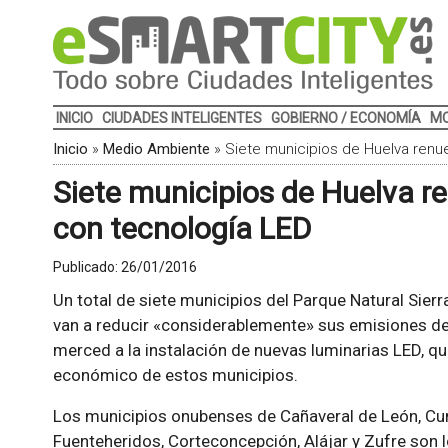
INICIO
CIUDADES INTELIGENTES
GOBIERNO / ECONOMÍA
MO
Inicio
»
Medio Ambiente
»
Siete municipios de Huelva renu
Siete municipios de Huelva r
con tecnología LED
Publicado:
26/01/2016
Un total de siete municipios del Parque Natural Sier
van a reducir «considerablemente» sus emisiones de
merced a la instalación de nuevas luminarias LED, q
económico de estos municipios.
Los municipios onubenses de Cañaveral de León, Cum
Fuenteheridos, Corteconcepción, Alájar y Zufre son l