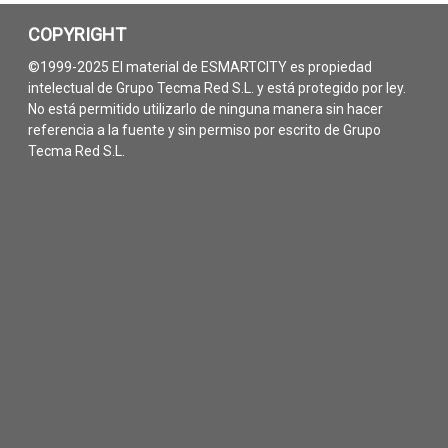
COPYRIGHT
©1999-2025 El material de ESMARTCITY es propiedad
intelectual de Grupo Tecma Red S.L. y está protegido por ley.
No está permitido utilizarlo de ninguna manera sin hacer
referencia a la fuente y sin permiso por escrito de Grupo
Tecma Red S.L.