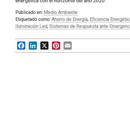
energética con el horizonte del año 2020.
Publicado en:
Medio Ambiente
Etiquetado como:
Ahorro de Energía
,
Eficiencia Energétic
Iluminación Led
,
Sistemas de Respuesta ante Emergenc
Facebook
LinkedIn
X
Pinterest
Email