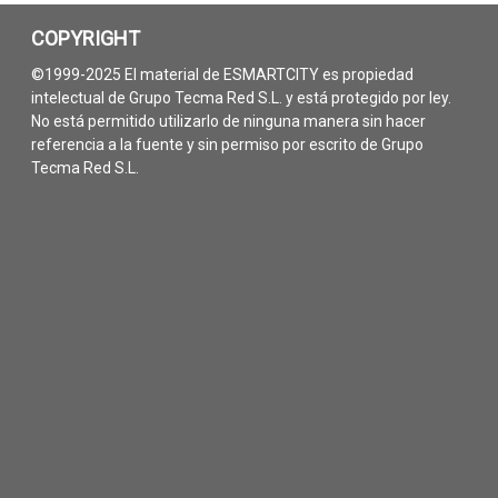
COPYRIGHT
©1999-2025 El material de ESMARTCITY es propiedad
intelectual de Grupo Tecma Red S.L. y está protegido por ley.
No está permitido utilizarlo de ninguna manera sin hacer
referencia a la fuente y sin permiso por escrito de Grupo
Tecma Red S.L.