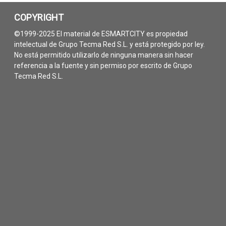
COPYRIGHT
©1999-2025 El material de ESMARTCITY es propiedad
intelectual de Grupo Tecma Red S.L. y está protegido por ley.
No está permitido utilizarlo de ninguna manera sin hacer
referencia a la fuente y sin permiso por escrito de Grupo
Tecma Red S.L.