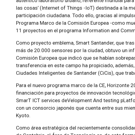
auténtico laboratorio urbano, referente mundial para
las cosas’ (Internet of Things -IoT) destinada a la me
participación ciudadana. Todo ello, gracias al impul
Programa Marco de la Comisión Europea -como muest
11 proyectos en el programa Information and Commu
Como proyecto emblema, Smart Santander, que tras
más de 20.000 sensores por la ciudad, obtuvo un inf
Comisión Europea que indicó que se habían sobrepas
transferencia en este campo ha propiciado, además, 
Ciudades Inteligentes de Santander (CiCis), que tra
Para el nuevo programa marco de la CE, Horizonte 2
financiación para proyectos de innovación tecnológ
SmarT ICT services deVelopment And testing pLatfor
con un consorcio japonés que cuenta entre sus mie
Kyoto.
Como área estratégica del recientemente consolida