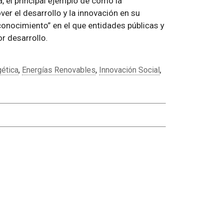
, el principal ejemplo de cómo la
er el desarrollo y la innovación en su
conocimiento” en el que entidades públicas y
r desarrollo.
gética
,
Energías Renovables
,
Innovación Social
,