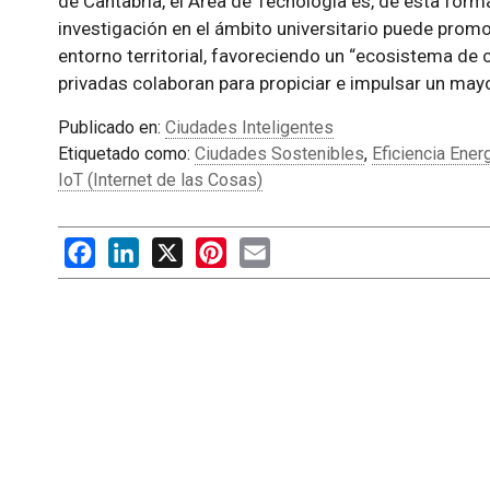
de Cantabria, el Área de Tecnología es, de esta forma
investigación en el ámbito universitario puede promov
entorno territorial, favoreciendo un “ecosistema de 
privadas colaboran para propiciar e impulsar un mayo
Publicado en:
Ciudades Inteligentes
Etiquetado como:
Ciudades Sostenibles
,
Eficiencia Ener
IoT (Internet de las Cosas)
Facebook
LinkedIn
X
Pinterest
Email