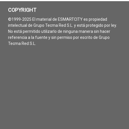
COPYRIGHT
©1999-2025 El material de ESMARTCITY es propiedad
intelectual de Grupo Tecma Red S.L. y está protegido por ley.
No está permitido utilizarlo de ninguna manera sin hacer
referencia a la fuente y sin permiso por escrito de Grupo
Tecma Red S.L.