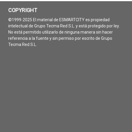
COPYRIGHT
©1999-2025 El material de ESMARTCITY es propiedad
intelectual de Grupo Tecma Red S.L. y está protegido por ley.
No está permitido utilizarlo de ninguna manera sin hacer
referencia a la fuente y sin permiso por escrito de Grupo
Tecma Red S.L.