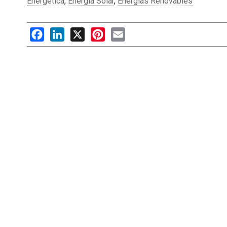
Energética
,
Energía Solar
,
Energías Renovables
Facebook
LinkedIn
X
Pinterest
Email