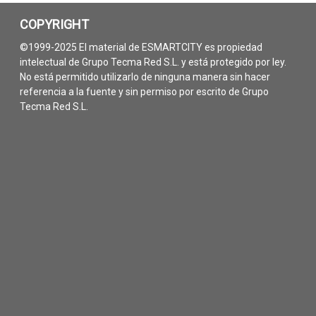
COPYRIGHT
©1999-2025 El material de ESMARTCITY es propiedad
intelectual de Grupo Tecma Red S.L. y está protegido por ley.
No está permitido utilizarlo de ninguna manera sin hacer
referencia a la fuente y sin permiso por escrito de Grupo
Tecma Red S.L.