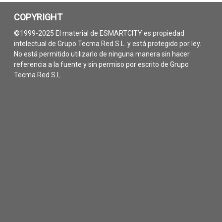
COPYRIGHT
©1999-2025 El material de ESMARTCITY es propiedad
intelectual de Grupo Tecma Red S.L. y está protegido por ley.
No está permitido utilizarlo de ninguna manera sin hacer
referencia a la fuente y sin permiso por escrito de Grupo
Tecma Red S.L.