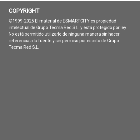
COPYRIGHT
©1999-2025 El material de ESMARTCITY es propiedad
intelectual de Grupo Tecma Red S.L. y está protegido por ley.
No está permitido utilizarlo de ninguna manera sin hacer
referencia a la fuente y sin permiso por escrito de Grupo
Tecma Red S.L.