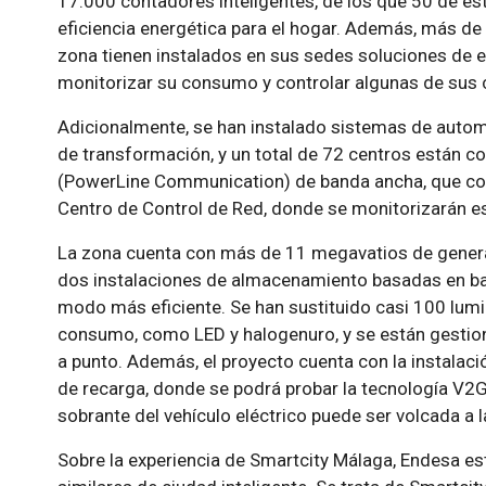
17.000 contadores inteligentes, de los que 50 de es
eficiencia energética para el hogar. Además, más de
zona tienen instalados en sus sedes soluciones de e
monitorizar su consumo y controlar algunas de sus 
Adicionalmente, se han instalado sistemas de auto
de transformación, y un total de 72 centros están 
(PowerLine Communication) de banda ancha, que conec
Centro de Control de Red, donde se monitorizarán es
La zona cuenta con más de 11 megavatios de gener
dos instalaciones de almacenamiento basadas en ba
modo más eficiente. Se han sustituido casi 100 lumi
consumo, como LED y halogenuro, y se están gestion
a punto. Además, el proyecto cuenta con la instalac
de recarga, donde se podrá probar la tecnología V2G 
sobrante del vehículo eléctrico puede ser volcada a 
Sobre la experiencia de Smartcity Málaga, Endesa e