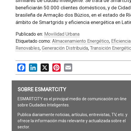
similares de ciudad inteligente. Se trata de Smartcit
beneficiarán 50.000 clientes domésticos, y de Cidade
brasileña de Armação dos Búzios, en el estado de Río
ámbito de Smartgrids y eficiencia energética en Lat
Publicado en:
Movilidad Urbana
Etiquetado como:
Almacenamiento Energético
,
Eficienci
Renovables
,
Generación Distribuida
,
Transición Energéti
Facebook
LinkedIn
X
Pinterest
Email
SOBRE ESMARTCITY
ESMARTCITY es el principal medio de comunicación on-line
sobre Ciudades Inteligentes.
Publica diariamente noticias, artículos, entrevistas, TV, etc. y
ofrece la información más relevante y actualizada sobre el
sector.