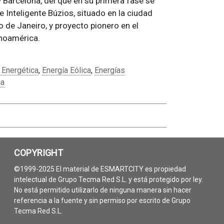
y Barcelona, del que en su primera fase se
 Inteligente Búzios, situado en la ciudad
 de Janeiro, y proyecto pionero en el
inoamérica.
a Energética
,
Energía Eólica
,
Energías
ca
COPYRIGHT
©1999-2025 El material de ESMARTCITY es propiedad
intelectual de Grupo Tecma Red S.L. y está protegido por ley.
No está permitido utilizarlo de ninguna manera sin hacer
referencia a la fuente y sin permiso por escrito de Grupo
Tecma Red S.L.