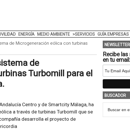
VILIDAD
ENERGÍA
MEDIO AMBIENTE
>SERVICIOS
GUÍA EMPRESAS
tema de Microgeneración eólica con turbinas
NEWSLETTER
Recibe las 
en tu email
sistema de
rbinas Turbomill para el
a.
BUSCADOR
 Andalucía Centro y de Smartcity Málaga, ha
ólica a través de turbinas Turbomill que se
 compañía desarrolla el proyecto de
ericordia