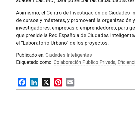
académicas, etc., para potenciar las capacidades de 
Asimismo, el Centro de Investigación de Ciudades In
de cursos y másteres, y promoverá la organización y
investigadores, empresas o emprendedores, para gen
que preside la Red Española de Ciudades Inteligentes
el “Laboratorio Urbano” de los proyectos.
Publicado en:
Ciudades Inteligentes
Etiquetado como:
Colaboración Público Privada
,
Eficienc
Facebook
LinkedIn
X
Pinterest
Email