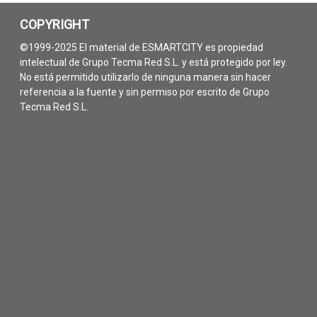
COPYRIGHT
©1999-2025 El material de ESMARTCITY es propiedad
intelectual de Grupo Tecma Red S.L. y está protegido por ley.
No está permitido utilizarlo de ninguna manera sin hacer
referencia a la fuente y sin permiso por escrito de Grupo
Tecma Red S.L.