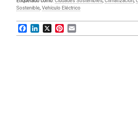
Etiquetado como:
Ciudades Sostenibles
,
Climatización
,
Sostenible
,
Vehículo Eléctrico
Facebook
LinkedIn
X
Pinterest
Email