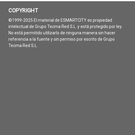
COPYRIGHT
©1999-2025 El material de ESMARTCITY es propiedad
intelectual de Grupo Tecma Red S.L. y está protegido por ley.
No está permitido utilizarlo de ninguna manera sin hacer
referencia a la fuente y sin permiso por escrito de Grupo
Tecma Red S.L.