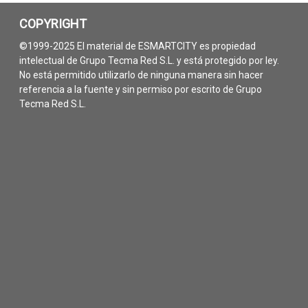
COPYRIGHT
©1999-2025 El material de ESMARTCITY es propiedad
intelectual de Grupo Tecma Red S.L. y está protegido por ley.
No está permitido utilizarlo de ninguna manera sin hacer
referencia a la fuente y sin permiso por escrito de Grupo
Tecma Red S.L.