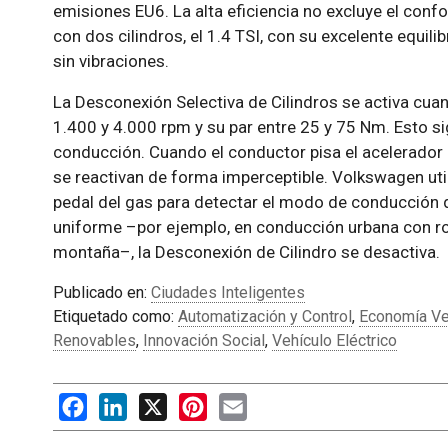
emisiones EU6. La alta eficiencia no excluye el conf
con dos cilindros, el 1.4 TSI, con su excelente equil
sin vibraciones.
La Desconexión Selectiva de Cilindros se activa cuan
1.400 y 4.000 rpm y su par entre 25 y 75 Nm. Esto si
conducción. Cuando el conductor pisa el acelerador co
se reactivan de forma imperceptible. Volkswagen uti
pedal del gas para detectar el modo de conducción d
uniforme –por ejemplo, en conducción urbana con ro
montaña–, la Desconexión de Cilindro se desactiva.
Publicado en:
Ciudades Inteligentes
Etiquetado como:
Automatización y Control
,
Economía V
Renovables
,
Innovación Social
,
Vehículo Eléctrico
Facebook
LinkedIn
X
Pinterest
Email