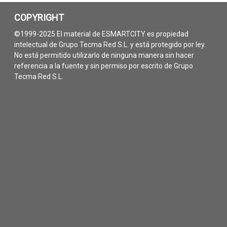
COPYRIGHT
©1999-2025 El material de ESMARTCITY es propiedad
intelectual de Grupo Tecma Red S.L. y está protegido por ley.
No está permitido utilizarlo de ninguna manera sin hacer
referencia a la fuente y sin permiso por escrito de Grupo
Tecma Red S.L.