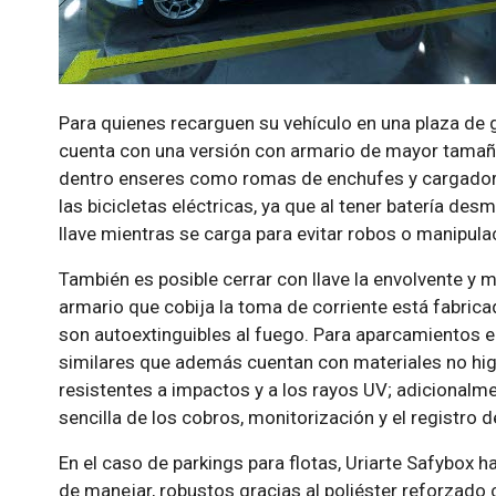
Para quienes recarguen su vehículo en una plaza de g
cuenta con una versión con armario de mayor tamaño
dentro enseres como romas de enchufes y cargadore
las bicicletas eléctricas, ya que al tener batería de
llave mientras se carga para evitar robos o manipula
También es posible cerrar con llave la envolvente y 
armario que cobija la toma de corriente está fabricad
son autoextinguibles al fuego. Para aparcamientos 
similares que además cuentan con materiales no hi
resistentes a impactos y a los rayos UV; adicionalm
sencilla de los cobros, monitorización y el registro d
En el caso de parkings para flotas, Uriarte Safybox 
de manejar, robustos gracias al poliéster reforzado co