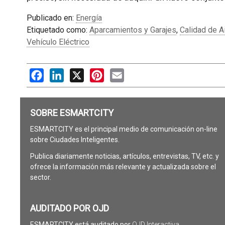
Publicado en:
Energía
Etiquetado como:
Aparcamientos y Garajes
,
Calidad de A
Vehículo Eléctrico
Facebook
LinkedIn
X
Pinterest
Email
SOBRE ESMARTCITY
ESMARTCITY es el principal medio de comunicación on-line
sobre Ciudades Inteligentes.
Publica diariamente noticias, artículos, entrevistas, TV, etc. y
ofrece la información más relevante y actualizada sobre el
sector.
AUDITADO POR OJD
ESMARTCITY está auditado por
OJD Interactiva
.