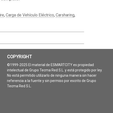
ire
,
Carga de Vehículo Eléctrico
,
Carsharing
,
COPYRIGHT
©1999-2025 El material de ESMARTCITY es propiedad
intelectual de Grupo Tecma Red S.L. y está protegido por ley.
No está permitido utilizarlo de ninguna manera sin hacer
referencia a la fuente y sin permiso por escrito de Grupo
Tecma Red S.L.