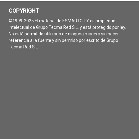
COPYRIGHT
©1999-2025 El material de ESMARTCITY es propiedad
intelectual de Grupo Tecma Red S.L. y está protegido por ley.
No está permitido utilizarlo de ninguna manera sin hacer
referencia a la fuente y sin permiso por escrito de Grupo
Tecma Red S.L.