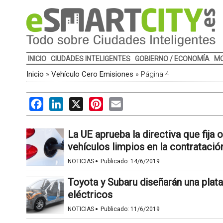
INICIO
CIUDADES INTELIGENTES
GOBIERNO / ECONOMÍA
MO
Inicio
»
Vehículo Cero Emisiones
»
Página 4
Facebook
LinkedIn
X
Pinterest
Email
La UE aprueba la directiva que fija 
vehículos limpios en la contratació
·
NOTICIAS
Publicado:
14/6/2019
Toyota y Subaru diseñarán una plat
eléctricos
·
NOTICIAS
Publicado:
11/6/2019