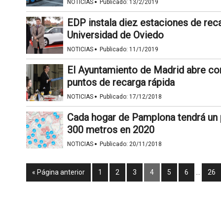
·
NOTICIAS
Publicado:
13/2/2019
EDP instala diez estaciones de reca
Universidad de Oviedo
·
NOTICIAS
Publicado:
11/1/2019
El Ayuntamiento de Madrid abre con
puntos de recarga rápida
·
NOTICIAS
Publicado:
17/12/2018
Cada hogar de Pamplona tendrá un 
300 metros en 2020
·
NOTICIAS
Publicado:
20/11/2018
« Página anterior
1
2
3
4
5
6
…
26