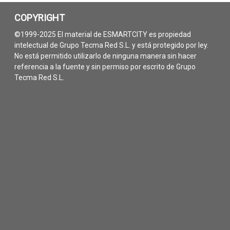
COPYRIGHT
©1999-2025 El material de ESMARTCITY es propiedad
intelectual de Grupo Tecma Red S.L. y está protegido por ley.
No está permitido utilizarlo de ninguna manera sin hacer
referencia a la fuente y sin permiso por escrito de Grupo
Tecma Red S.L.