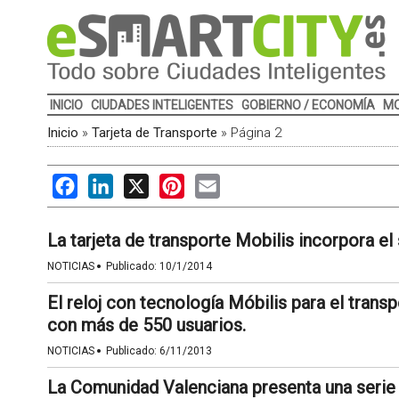
INICIO
CIUDADES INTELIGENTES
GOBIERNO / ECONOMÍA
MO
Inicio
»
Tarjeta de Transporte
»
Página 2
Facebook
LinkedIn
X
Pinterest
Email
La tarjeta de transporte Mobilis incorpora el
·
NOTICIAS
Publicado:
10/1/2014
El reloj con tecnología Móbilis para el trans
con más de 550 usuarios.
·
NOTICIAS
Publicado:
6/11/2013
La Comunidad Valenciana presenta una serie 