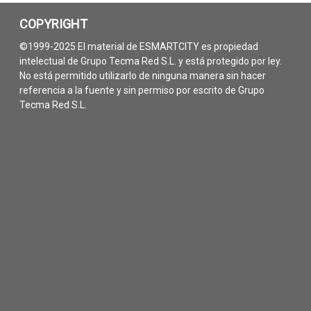
COPYRIGHT
©1999-2025 El material de ESMARTCITY es propiedad
intelectual de Grupo Tecma Red S.L. y está protegido por ley.
No está permitido utilizarlo de ninguna manera sin hacer
referencia a la fuente y sin permiso por escrito de Grupo
Tecma Red S.L.