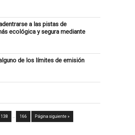
dentrarse a las pistas de
más ecológica y segura mediante
guno de los límites de emisión
138
…
166
Página siguiente »