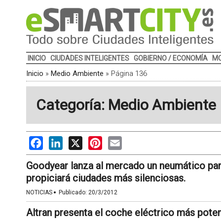
INICIO
CIUDADES INTELIGENTES
GOBIERNO / ECONOMÍA
MO
Inicio
»
Medio Ambiente
»
Página 136
Categoría: Medio Ambiente
Facebook
LinkedIn
X
Pinterest
Email
Goodyear lanza al mercado un neumático para
propiciará ciudades más silenciosas.
·
NOTICIAS
Publicado:
20/3/2012
Altran presenta el coche eléctrico más pote