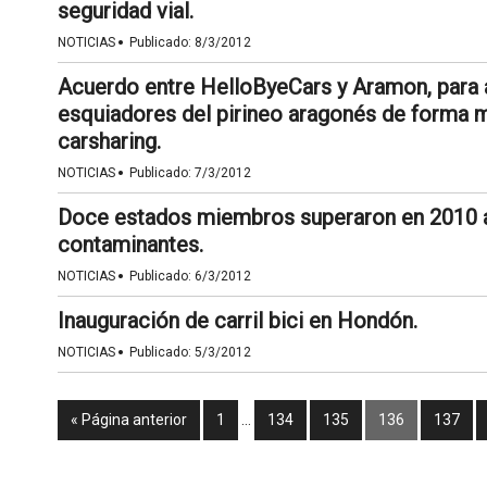
seguridad vial.
·
NOTICIAS
Publicado:
8/3/2012
Acuerdo entre HelloByeCars y Aramon, para a
esquiadores del pirineo aragonés de forma 
carsharing.
·
NOTICIAS
Publicado:
7/3/2012
Doce estados miembros superaron en 2010 al
contaminantes.
·
NOTICIAS
Publicado:
6/3/2012
Inauguración de carril bici en Hondón.
·
NOTICIAS
Publicado:
5/3/2012
« Página anterior
1
…
134
135
136
137