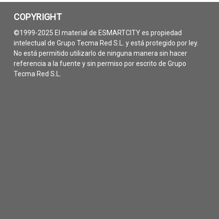
COPYRIGHT
©1999-2025 El material de ESMARTCITY es propiedad
intelectual de Grupo Tecma Red S.L. y está protegido por ley.
No está permitido utilizarlo de ninguna manera sin hacer
referencia a la fuente y sin permiso por escrito de Grupo
Tecma Red S.L.