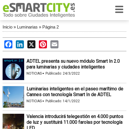
Inicio
»
Luminarias
»
Página 2
Facebook
LinkedIn
X
Pinterest
Email
ADTEL presenta su nuevo módulo Smart In 2.0
para luminarias y ciudades inteligentes
·
NOTICIAS
Publicado:
24/3/2022
Luminarias inteligentes en el paseo marítimo de
Cannes con tecnología Smart In de ADTEL
·
NOTICIAS
Publicado:
14/1/2022
Valencia introducirá telegestión en 4.000 puntos
de luz y sustituirá 11.000 farolas por tecnología
LED