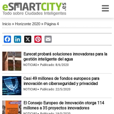
Inicio
»
Horizonte 2020
»
Página 4
Facebook
LinkedIn
X
Pinterest
Email
Eurecat probará soluciones innovadoras para la
gestión inteligente del agua
·
NOTICIAS
Publicado:
8/6/2020
Casi 49 millones de fondos europeos para
innovación en ciberseguridad y privacidad
·
NOTICIAS
Publicado:
22/5/2020
El Consejo Europeo de Innovación otorga 114
millones a 35 proyectos innovadores
·
NOTICIAS
Publicado:
19/5/2020