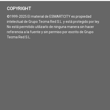
COPYRIGHT
©1999-2025 El material de ESMARTCITY es propiedad
intelectual de Grupo Tecma Red S.L. y está protegido por ley.
No está permitido utilizarlo de ninguna manera sin hacer
referencia a la fuente y sin permiso por escrito de Grupo
Tecma Red S.L.