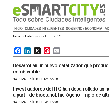
INICIO
CIUDADES INTELIGENTES
GOBIERNO / ECONOMÍA
MO
Inicio
»
Hidrógeno
»
Página 13
Facebook
LinkedIn
X
Pinterest
Email
Desarrollan un nuevo catalizador que produce
combustible.
·
NOTICIAS
Publicado:
12/1/2010
Investigadores del ITQ han desarrollado un n
a partir de bioetanol, hidrógeno limpio de alt
·
NOTICIAS
Publicado:
23/11/2009