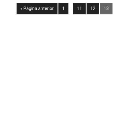
« Página anterior
1
…
11
12
13