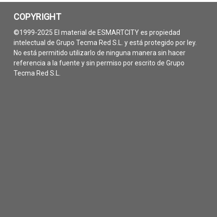
COPYRIGHT
©1999-2025 El material de ESMARTCITY es propiedad
intelectual de Grupo Tecma Red S.L. y está protegido por ley.
No está permitido utilizarlo de ninguna manera sin hacer
referencia a la fuente y sin permiso por escrito de Grupo
Tecma Red S.L.