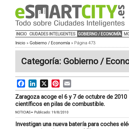
INICIO
CIUDADES INTELIGENTES
GOBIERNO / ECONOMÍA
MO
Inicio
»
Gobierno / Economía
»
Página 473
Categoría: Gobierno / Econ
Facebook
LinkedIn
X
Pinterest
Email
Zaragoza acoge el 6 y 7 de octubre de 2010 
científicos en pilas de combustible.
·
NOTICIAS
Publicado:
19/8/2010
Investigan una nueva batería para coches elé