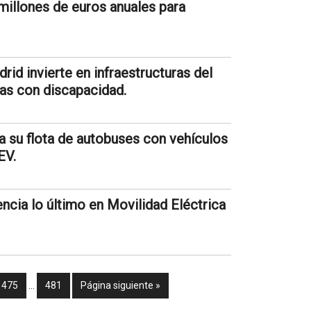
millones de euros anuales para
id invierte en infraestructuras del
nas con discapacidad.
 su flota de autobuses con vehículos
EV.
cia lo último en Movilidad Eléctrica
475
…
481
Página siguiente »