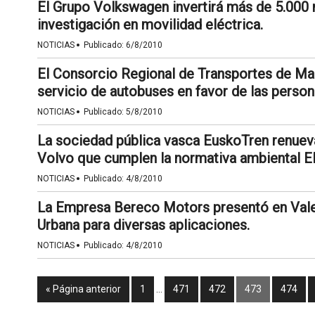
El Grupo Volkswagen invertirá más de 5.000 
investigación en movilidad eléctrica.
·
NOTICIAS
Publicado:
6/8/2010
El Consorcio Regional de Transportes de Madr
servicio de autobuses en favor de las perso
·
NOTICIAS
Publicado:
5/8/2010
La sociedad pública vasca EuskoTren renueva
Volvo que cumplen la normativa ambiental E
·
NOTICIAS
Publicado:
4/8/2010
La Empresa Bereco Motors presentó en Valen
Urbana para diversas aplicaciones.
·
NOTICIAS
Publicado:
4/8/2010
« Página anterior
1
…
471
472
473
474