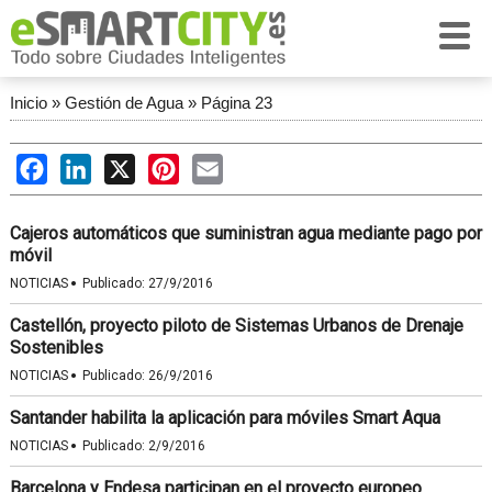
Inicio
»
Gestión de Agua
»
Página 23
Facebook
LinkedIn
X
Pinterest
Email
Cajeros automáticos que suministran agua mediante pago por
móvil
·
NOTICIAS
Publicado:
27/9/2016
Castellón, proyecto piloto de Sistemas Urbanos de Drenaje
Sostenibles
·
NOTICIAS
Publicado:
26/9/2016
Santander habilita la aplicación para móviles Smart Aqua
·
NOTICIAS
Publicado:
2/9/2016
Barcelona y Endesa participan en el proyecto europeo