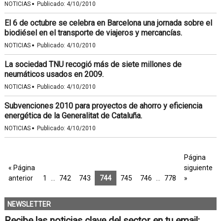
·
NOTICIAS
Publicado:
4/10/2010
El 6 de octubre se celebra en Barcelona una jornada sobre el
biodiésel en el transporte de viajeros y mercancías.
·
NOTICIAS
Publicado:
4/10/2010
La sociedad TNU recogió más de siete millones de
neumáticos usados en 2009.
·
NOTICIAS
Publicado:
4/10/2010
Subvenciones 2010 para proyectos de ahorro y eficiencia
energética de la Generalitat de Cataluña.
·
NOTICIAS
Publicado:
4/10/2010
Página
« Página
siguiente
anterior
1
…
742
743
744
745
746
…
778
»
NEWSLETTER
Recibe las noticias clave del sector en tu email: