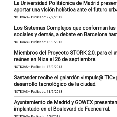
La Universidad Politécnica de Madrid present
aportar una visión holística ante el futuro urb
·
NOTICIAS
Publicado:
27/9/2013
Los Sistemas Complejos que conforman las 
sociales y demás, a debate en Barcelona has
·
NOTICIAS
Publicado:
18/9/2013
Miembros del Proyecto STORK 2.0, para el av
reúnen en Niza el 26 de septiembre.
·
NOTICIAS
Publicado:
17/9/2013
Santander recibe el galardón «Impuls@ TIC» p
desarrollo tecnológico de la ciudad.
·
NOTICIAS
Publicado:
11/9/2013
Ayuntamiento de Madrid y GOWEX presentan e
implantado en el Boulevard de Fuencarral.
·
NOTICIAS
Publicado:
6/9/2013