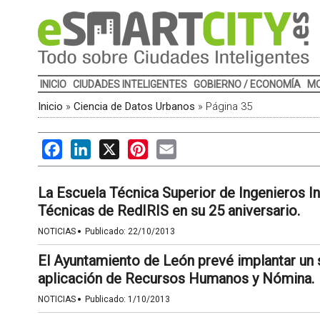
INICIO
CIUDADES INTELIGENTES
GOBIERNO / ECONOMÍA
MO
Inicio
»
Ciencia de Datos Urbanos
»
Página 35
Facebook
LinkedIn
X
Pinterest
Email
La Escuela Técnica Superior de Ingenieros I
Técnicas de RedIRIS en su 25 aniversario.
·
NOTICIAS
Publicado:
22/10/2013
El Ayuntamiento de León prevé implantar un s
aplicación de Recursos Humanos y Nómina.
·
NOTICIAS
Publicado:
1/10/2013