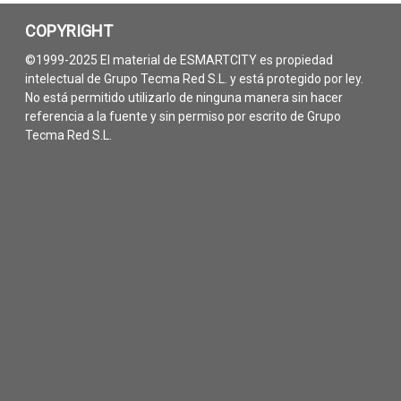
COPYRIGHT
©1999-2025 El material de ESMARTCITY es propiedad
intelectual de Grupo Tecma Red S.L. y está protegido por ley.
No está permitido utilizarlo de ninguna manera sin hacer
referencia a la fuente y sin permiso por escrito de Grupo
Tecma Red S.L.