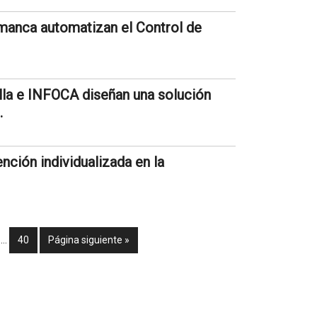
amanca automatizan el Control de
illa e INFOCA diseñan una solución
.
ención individualizada en la
…
40
Página siguiente »