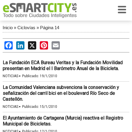
Inicio
»
Ciclovías
»
Página 14
Facebook
LinkedIn
X
Pinterest
Email
La Fundación ECA Bureau Veritas y la Fundación Movilidad
presentan en Madrid el I Barómetro Anual de la Bicicleta.
·
NOTICIAS
Publicado:
19/1/2010
La Comunidad Valenciana subvenciona la conservación y
señalización del carril bici en el boulevard Río Seco de
Castellón.
·
NOTICIAS
Publicado:
15/1/2010
El Ayuntamiento de Cartagena (Murcia) reactiva el Registro
Municipal de Bicicletas.
·
NOTICIAS
Publicado:
12/1/2010