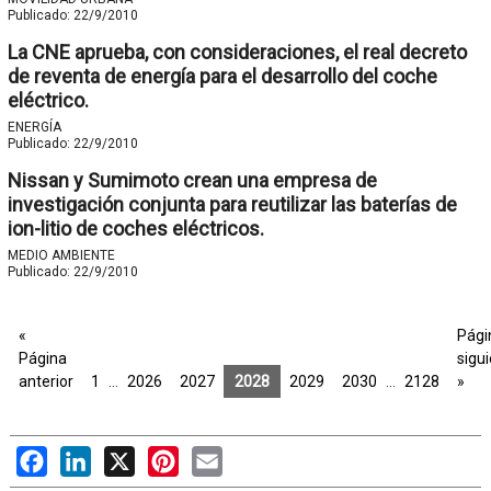
Publicado:
22/9/2010
La CNE aprueba, con consideraciones, el real decreto
de reventa de energía para el desarrollo del coche
eléctrico.
ENERGÍA
Publicado:
22/9/2010
Nissan y Sumimoto crean una empresa de
investigación conjunta para reutilizar las baterías de
ion-litio de coches eléctricos.
MEDIO AMBIENTE
Publicado:
22/9/2010
«
Pági
Página
sigu
anterior
1
…
2026
2027
2028
2029
2030
…
2128
»
Facebook
LinkedIn
X
Pinterest
Email