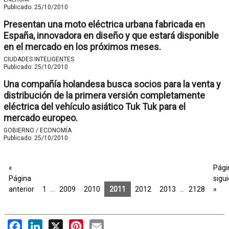
Publicado:
25/10/2010
Presentan una moto eléctrica urbana fabricada en
España, innovadora en diseño y que estará disponible
en el mercado en los próximos meses.
CIUDADES INTELIGENTES
Publicado:
25/10/2010
Una compañía holandesa busca socios para la venta y
distribución de la primera versión completamente
eléctrica del vehículo asiático Tuk Tuk para el
mercado europeo.
GOBIERNO / ECONOMÍA
Publicado:
25/10/2010
«
Pági
Página
sigu
anterior
1
…
2009
2010
2011
2012
2013
…
2128
»
Facebook
LinkedIn
X
Pinterest
Email