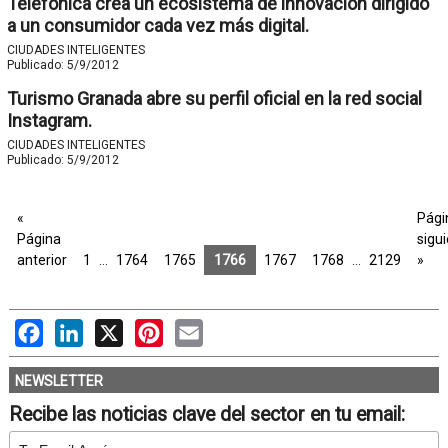
Telefónica crea un ecosistema de innovación dirigido
a un consumidor cada vez más digital.
CIUDADES INTELIGENTES
Publicado:
5/9/2012
Turismo Granada abre su perfil oficial en la red social
Instagram.
CIUDADES INTELIGENTES
Publicado:
5/9/2012
«
Pági
Página
sigu
anterior
1
…
1764
1765
1766
1767
1768
…
2129
»
Facebook
LinkedIn
X
Pinterest
Email
NEWSLETTER
Recibe las noticias clave del sector en tu email: