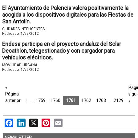
El Ayuntamiento de Palencia valora positivamente la
acogida a los dispositivos digitales para las Fiestas de
San Antolín.
CIUDADES INTELIGENTES
Publicado:
17/9/2012
Endesa participa en el proyecto andaluz del Solar
Decathlon, telegestionado y con cargador para
vehículos eléctricos.
MOVILIDAD URBANA
Publicado:
17/9/2012
«
Pági
Página
sigu
anterior
1
…
1759
1760
1761
1762
1763
…
2129
»
Facebook
LinkedIn
X
Pinterest
Email
NEWSLETTER