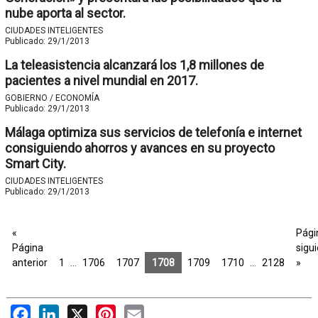
nube aporta al sector.
CIUDADES INTELIGENTES
Publicado:
29/1/2013
La teleasistencia alcanzará los 1,8 millones de
pacientes a nivel mundial en 2017.
GOBIERNO / ECONOMÍA
Publicado:
29/1/2013
Málaga optimiza sus servicios de telefonía e internet
consiguiendo ahorros y avances en su proyecto
Smart City.
CIUDADES INTELIGENTES
Publicado:
29/1/2013
«
Pági
Página
sigu
anterior
1
…
1706
1707
1708
1709
1710
…
2128
»
Facebook
LinkedIn
X
Pinterest
Email