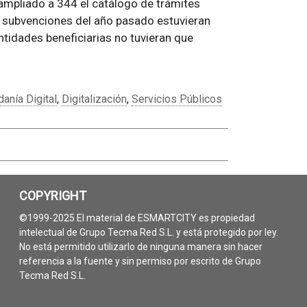
a ampliado a 344 el catálogo de trámites
de subvenciones del año pasado estuvieran
ntidades beneficiarias no tuvieran que
anía Digital
,
Digitalización
,
Servicios Públicos
COPYRIGHT
©1999-2025 El material de ESMARTCITY es propiedad
intelectual de Grupo Tecma Red S.L. y está protegido por ley.
No está permitido utilizarlo de ninguna manera sin hacer
referencia a la fuente y sin permiso por escrito de Grupo
Tecma Red S.L.