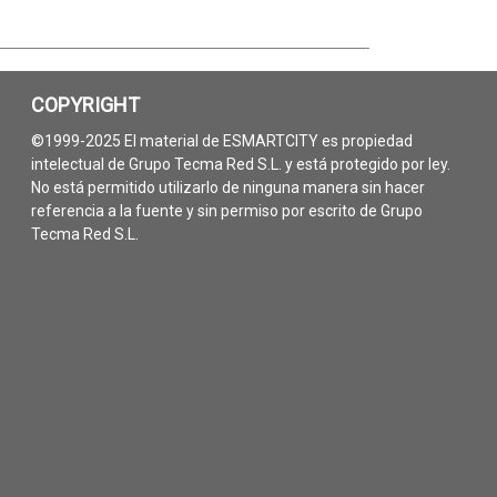
COPYRIGHT
©1999-2025 El material de ESMARTCITY es propiedad
intelectual de Grupo Tecma Red S.L. y está protegido por ley.
No está permitido utilizarlo de ninguna manera sin hacer
referencia a la fuente y sin permiso por escrito de Grupo
Tecma Red S.L.