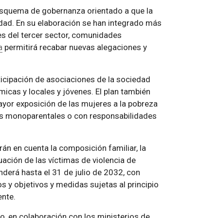
n esquema de gobernanza orientado a que la
idad. En su elaboración se han integrado más
es del tercer sector, comunidades
a
permitirá recabar nuevas alegaciones y
articipación de asociaciones de la sociedad
micas y locales y jóvenes. El plan también
mayor exposición de las mujeres a la pobreza
ias monoparentales o con responsabilidades
án en cuenta la composición familiar, la
uación de las víctimas de violencia de
nderá hasta el 31 de julio de 2032, con
 y objetivos y medidas sujetas al principio
ente.
o, en colaboración con los ministerios de