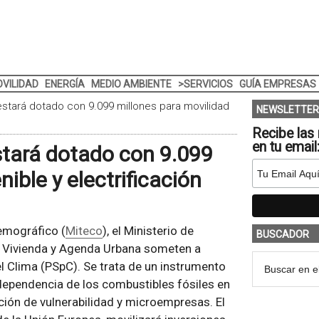
VILIDAD
ENERGÍA
MEDIO AMBIENTE
>SERVICIOS
GUÍA EMPRESAS
 estará dotado con 9.099 millones para movilidad
NEWSLETTER
Recibe las 
en tu email
estará dotado con 9.099
ible y electrificación
Demográfico (
Miteco
), el Ministerio de
BUSCADOR
de Vivienda y Agenda Urbana someten a
el Clima (PSpC). Se trata de un instrumento
dependencia de los combustibles fósiles en
ción de vulnerabilidad y microempresas. El