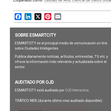
Etiquetado como:
Calidad de Aire
,
Ciencia de Datos Urb
Facebook
LinkedIn
X
Pinterest
Email
SOBRE ESMARTCITY
ESMARTCITY es el principal medio de comunicación on-line
sobre Ciudades Inteligentes.
Publica diariamente noticias, artículos, entrevistas, TV, etc. y
ofrece la información más relevante y actualizada sobre el
sector.
AUDITADO POR OJD
ESMARTCITY está auditado por
OJD Interactiva
.
TRÁFICO WEB (durante último mes auditado disponible):