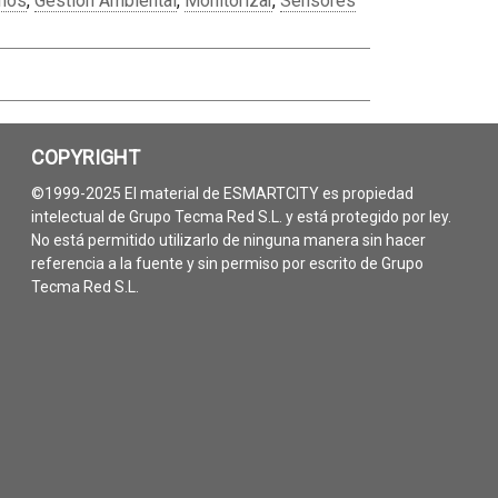
anos
,
Gestión Ambiental
,
Monitorizar
,
Sensores
COPYRIGHT
©1999-2025 El material de ESMARTCITY es propiedad
intelectual de Grupo Tecma Red S.L. y está protegido por ley.
No está permitido utilizarlo de ninguna manera sin hacer
referencia a la fuente y sin permiso por escrito de Grupo
Tecma Red S.L.