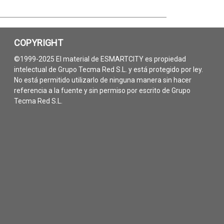
COPYRIGHT
©1999-2025 El material de ESMARTCITY es propiedad
intelectual de Grupo Tecma Red S.L. y está protegido por ley.
No está permitido utilizarlo de ninguna manera sin hacer
referencia a la fuente y sin permiso por escrito de Grupo
Tecma Red S.L.