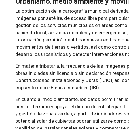
Urbanismo, medio ambiente y movil
La optimización de la cartografía municipal derivada 
imágenes por satélite, de acceso libre para particul
gestión de los servicios municipales en áreas como
hacienda local, servicios sociales y de emergencias, 
información permitirá identificar nuevas edificacion
movimientos de tierras o vertidos, así como controla
desarrollos urbanísticos y detectar intervenciones n
En materia tributaria, la frecuencia de las imágenes 
obras iniciadas sin licencia o sin declaración respo
Construcciones, Instalaciones y Obras (ICIO), así c
Impuesto sobre Bienes Inmuebles (IBI).
En cuanto al medio ambiente, los datos permitirán id
confort térmico y apoyar el diseño de estrategias fre
y gestión de zonas verdes, a partir de indicadores 
potencial solar de cubiertas podrán utilizarse como 
viabilidad de instalar paneles solares y compararse