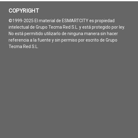
COPYRIGHT
©1999-2025 El material de ESMARTCITY es propiedad
intelectual de Grupo Tecma Red S.L. y está protegido por ley.
No está permitido utilizarlo de ninguna manera sin hacer
referencia a la fuente y sin permiso por escrito de Grupo
Tecma Red S.L.